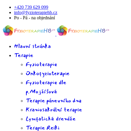
+420 739 629 099
info@fyzioterapiehb.cz
Po - Pá - na objednání
Hlavní stránka
Terapie
Fyzioterapie
Onkofyzioterapie
Fyzioterapie dle
p.Mojžíšové
Terapie pánevního dna
Kraniosakrální terapie
Lymfatické drenáže
Terapie Reiki