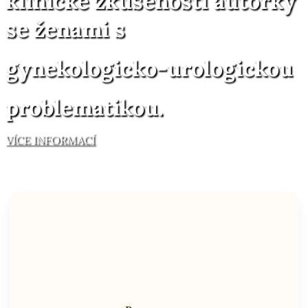
klinické zkušenosti autorky
se ženami s
gynekologicko-urologickou
problematikou.
VÍCE INFORMACÍ