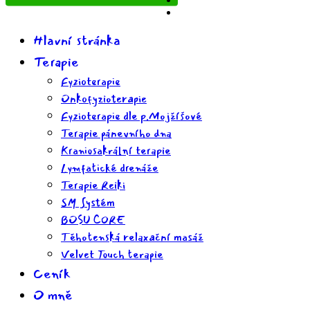
Hlavní stránka
Terapie
Fyzioterapie
Onkofyzioterapie
Fyzioterapie dle p.Mojžíšové
Terapie pánevního dna
Kraniosakrální terapie
Lymfatické drenáže
Terapie Reiki
SM Systém
BOSU CORE
Těhotenská relaxační masáž
Velvet Touch terapie
Ceník
O mně