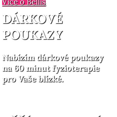
Více o Bellis
DÁRKOVÉ
POUKAZY
Nabízím dárkové poukazy
na 60 minut fyzioterapie
pro Vaše blízké.
KONTAKTUJTE MĚ