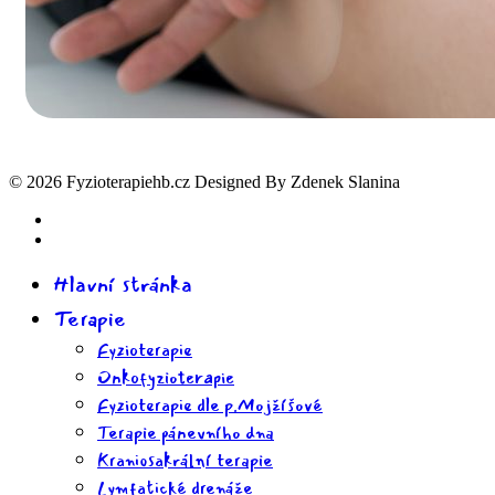
© 2026 Fyzioterapiehb.cz Designed By Zdenek Slanina
Hlavní stránka
Terapie
Fyzioterapie
Onkofyzioterapie
Fyzioterapie dle p.Mojžíšové
Terapie pánevního dna
Kraniosakrální terapie
Lymfatické drenáže