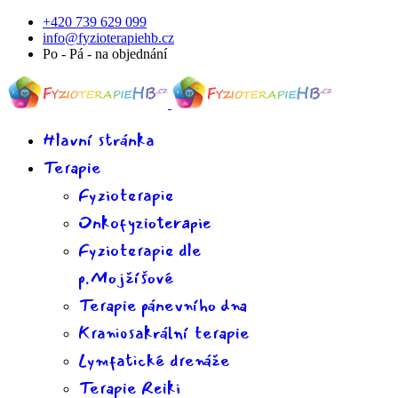
+420 739 629 099
info@fyzioterapiehb.cz
Po - Pá - na objednání
Hlavní stránka
Terapie
Fyzioterapie
Onkofyzioterapie
Fyzioterapie dle
p.Mojžíšové
Terapie pánevního dna
Kraniosakrální terapie
Lymfatické drenáže
Terapie Reiki