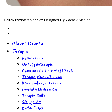
© 2026 Fyzioterapiehb.cz Designed By Zdenek Slanina
Hlavní stránka
Terapie
Fyzioterapie
Onkofyzioterapie
Fyzioterapie dle p.Mojžíšové
Terapie pánevního dna
Kraniosakrální terapie
Lymfatické drenáže
Terapie Reiki
SM Systém
BOSU CORE