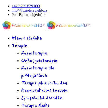
+420 739 629 099
info@fyzioterapiehb.cz
Po - Pá - na objednání
Hlavní stránka
Terapie
Fyzioterapie
Onkofyzioterapie
Fyzioterapie dle
p.Mojžíšové
Terapie pánevního dna
Kraniosakrální terapie
Lymfatické drenáže
Terapie Reiki